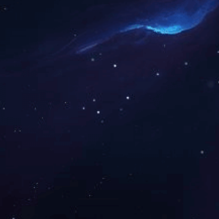
ZLA-5自立袋充填旋盖包装机
QGF-S系列全自动灌装封口机（三色果冻机