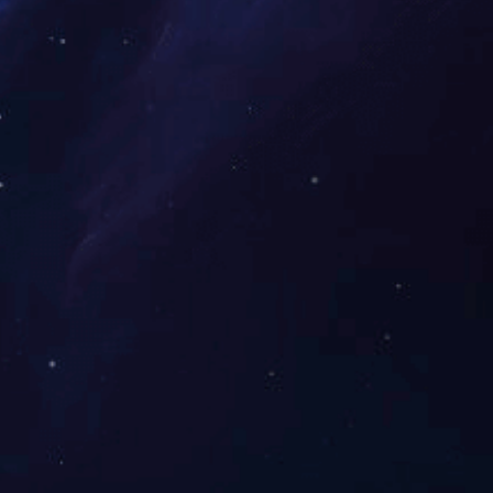
QGF-Z350塑杯（盒）成型灌装封切机
）
QGF-10全自动灌装封口机