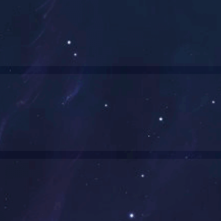
QGF-Z塑杯（盒）成型灌装封切机